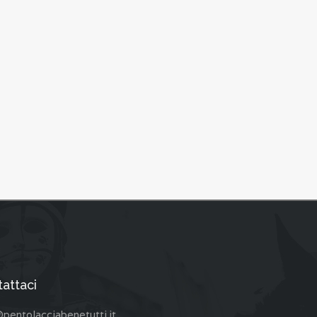
attaci
pentolacciabenetutti.it