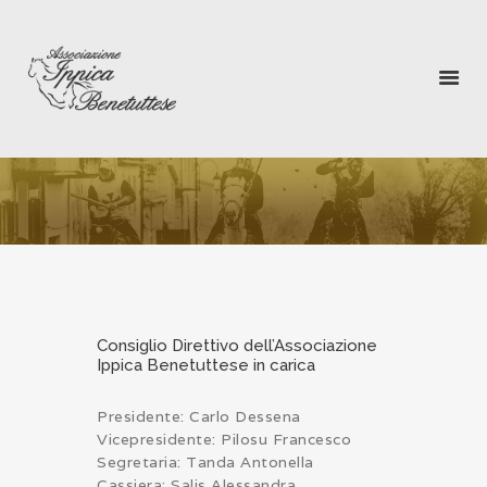
RIEVOCAZIONE STORICA
LA PENTOLACCIA
GALLERY
MULTIMEDIA
BENETUTTI
DIRETTIVO
CONTATTI
Consiglio Direttivo dell’Associazione
Ippica Benetuttese in carica
Presidente: Carlo Dessena
Vicepresidente: Pilosu Francesco
Segretaria: Tanda Antonella
Cassiera: Salis Alessandra